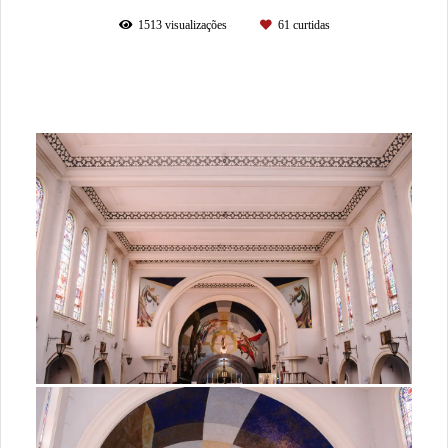
1513
visualizações
61
curtidas