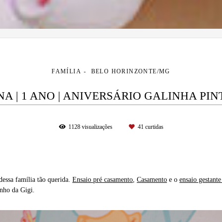
FAMÍLIA
BELO HORINZONTE/MG
A | 1 ANO | ANIVERSÁRIO GALINHA PI
1128
visualizações
41
curtidas
dessa família tão querida.
Ensaio pré casamento
,
Casamento
e o
ensaio gestante
inho da Gigi.