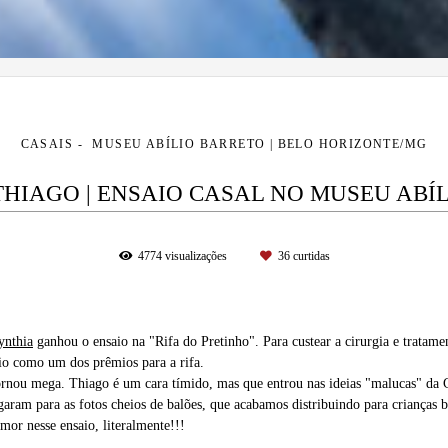
CASAIS
MUSEU ABÍLIO BARRETO | BELO HORIZONTE/MG
THIAGO | ENSAIO CASAL NO MUSEU ABÍ
4774
visualizações
36
curtidas
ynthia
ganhou o ensaio na "Rifa do Pretinho". Para custear a cirurgia e tratam
aio como um dos prêmios para a rifa.
ornou mega. Thiago é um cara tímido, mas que entrou nas ideias "malucas" da C
aram para as fotos cheios de balões, que acabamos distribuindo para crianças b
mor nesse ensaio, literalmente!!!