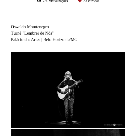
789
visualizações
33
curtidas
Oswaldo Momtenegro
Turnê "Lembrei de Nós"
Palácio das Artes | Belo Horizonte/MG