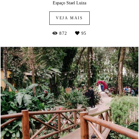
Espaço Stael Luiza
VEJA MAIS
872
95